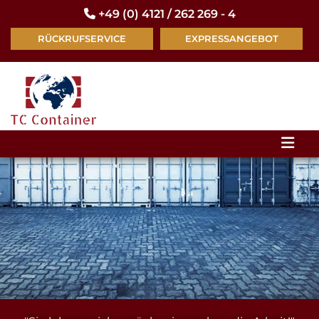
Zum Inhalt springen
+49 (0) 4121 / 262 269 - 4

RÜCKRUFSERVICE
EXPRESSANGEBOT