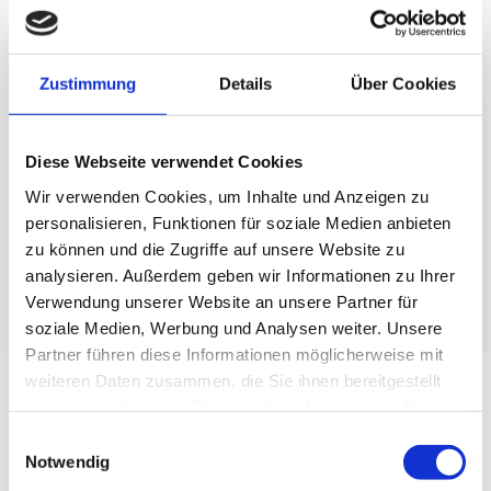
oder aus anderen Gegebenheiten nicht das
Eigentum an einem Container halten oder sich
einen kalkulatorischen Wettbewerbsvorteil
Zustimmung
Details
Über Cookies
gegenüber anderen Frachtern
verschaffen „wenn Reedereicontainer keine
Diese Webseite verwendet Cookies
adäquate Option darstellen" wollen, zögern Sie
nicht, sich von uns ein „OWL- Angebot"
Wir verwenden Cookies, um Inhalte und Anzeigen zu
erstellen zu lassen und steigern Sie Ihre
personalisieren, Funktionen für soziale Medien anbieten
Chancen auf die Realisierung von
zu können und die Zugriffe auf unsere Website zu
Projektverladungen.
analysieren. Außerdem geben wir Informationen zu Ihrer
Verwendung unserer Website an unsere Partner für
soziale Medien, Werbung und Analysen weiter. Unsere
Partner führen diese Informationen möglicherweise mit
weiteren Daten zusammen, die Sie ihnen bereitgestellt
haben oder die sie im Rahmen Ihrer Nutzung der Dienste
gesammelt haben.
Einwilligungsauswahl
Notwendig