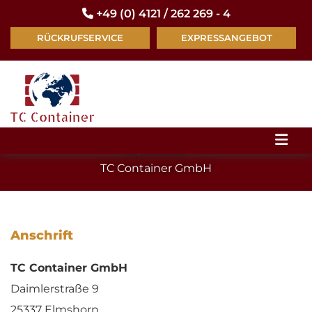
Zum Inhalt springen
+49 (0) 4121 / 262 269 - 4

RÜCKRUFSERVICE
EXPRESSANGEBOT
KONTAKT
TC Container GmbH
Anschrift
TC Container GmbH
Daimlerstraße 9
25337 Elmshorn